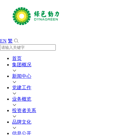
EN
繁
首页
集团概况
新闻中心
党建工作
业务概览
投资者关系
品牌文化
信息公开