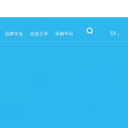
EN
品牌文化
信息公开
采购平台
信息披露
企业文化
企业信息
股票信息
荣誉资质
环境保护
沟通联系
视觉绿动
信息披露
社会责任
人才发展