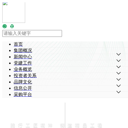
EN
繁
首页
集团概况
新闻中心
党建工作
业务概览
投资者关系
品牌文化
信息公开
采购平台